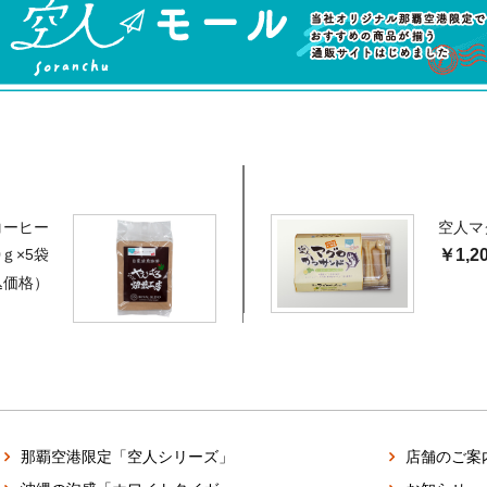
コーヒー
空人マ
ｇ×5袋
￥1,2
込価格）
那覇空港限定「空人シリーズ」
店舗のご案