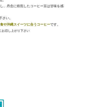
煎。
出し、丹念に焙煎したコーヒー豆は甘味を感
下さい。
和食や沖縄スイーツに合うコーヒー
です。
にお召し上がり下さい