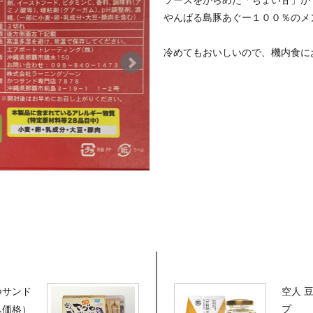
ソースをからめた「ちょい甘」か
やんばる島豚あぐー１００％のメ
冷めてもおいしいので、機内食に
つサンド
空人 
プ
込価格）