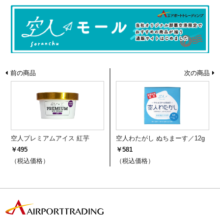
前の商品
次の商品
空人プレミアムアイス 紅芋
空人わたがし ぬちまーす／12g
￥495
￥581
（税込価格）
（税込価格）