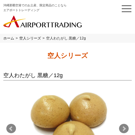
沖縄那覇空港でのお土産、限定商品のことなら
togg
エアポートトレーディング
navi
ホーム
>
空人シリーズ
>
空人わたがし 黒糖／12g
空人シリーズ
空人わたがし 黒糖／12g