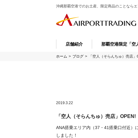
沖縄那覇空港でのお土産、限定商品のことなら
エ
店舗紹介
那覇空港限定「空
ホーム
>
ブログ
>
「空人（そらんちゅ）売店」O
2019.3.22
「空人（そらんちゅ）売店」OPEN!
ANA搭乗エリア内（37・41搭乗口付近
しました！