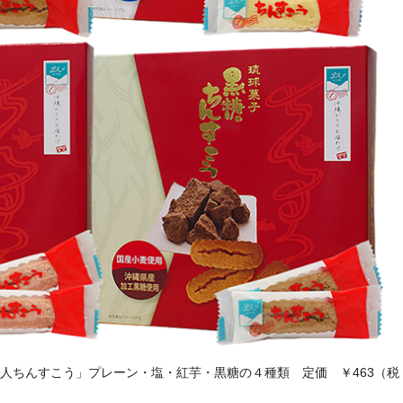
人ちんすこう」プレーン・塩・紅芋・黒糖の４種類 定価 ￥463（税