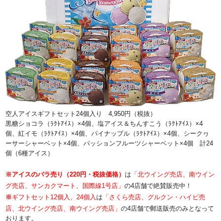
空人アイスギフトセット24個入り 4,950円（税抜）
黒糖ショコラ（ﾗｸﾄｱｲｽ）×4個、塩アイス＆ちんすこう（ﾗｸﾄｱｲｽ）×4
個、紅イモ（ﾗｸﾄｱｲｽ）×4個、パイナップル（ﾗｸﾄｱｲｽ）×4個、シークヮ
ーサーシャーベット×4個、パッションフルーツシャーベット×4個 計24
個（6種アイス）
※
アイスのバラ売り（220円・税抜価格）
は
「北ウイング売店、南ウイン
グ売店、サンカクマート、国際線1号店」
の4店舗で絶賛販売中！
※
ギフトセット12個入、24個入
は
「さくら売店、グルクン・ハイビ売
店、北ウイング売店、南ウイング売店」
の4店舗で郵送販売のみとなって
おります。