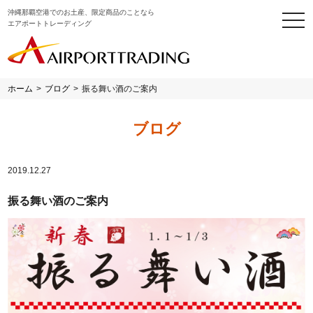
沖縄那覇空港でのお土産、限定商品のことなら
togg
エアポートトレーディング
navi
ホーム
>
ブログ
>
振る舞い酒のご案内
ブログ
2019.12.27
振る舞い酒のご案内