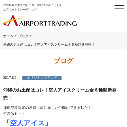
沖縄那覇空港でのお土産、限定商品のことなら
togg
エアポートトレーディング
navi
ホーム
>
ブログ
>
沖縄のお土産はコレ！空人アイスクリーム全６種類新発売！
ブログ
2017.8.1
オリジナルブランド
沖縄のお土産はコレ！空人アイスクリーム全６種類新発
売！
那覇空港限定の沖縄土産に新しい仲間ができました！
その名も・・・
「空人アイス」