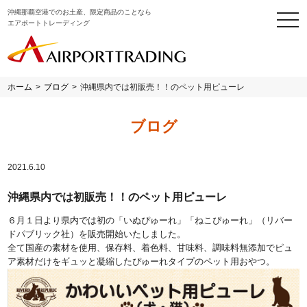
沖縄那覇空港でのお土産、限定商品のことなら
togg
エアポートトレーディング
navi
ホーム
>
ブログ
>
沖縄県内では初販売！！のペット用ピューレ
ブログ
2021.6.10
沖縄県内では初販売！！のペット用ピューレ
６月１日より県内では初の「いぬぴゅーれ」「ねこぴゅーれ」（リバー
ドパブリック社）を販売開始いたしました。
全て国産の素材を使用、保存料、着色料、甘味料、調味料無添加でピュ
ア素材だけをギュッと凝縮したぴゅーれタイプのペット用おやつ。