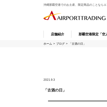
沖縄那覇空港でのお土産、限定商品のことなら
エ
店舗紹介
那覇空港限定「空
ホーム
>
ブログ
>
「古酒の日」
2021.9.3
「古酒の日」