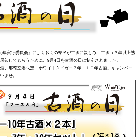
元年実行委員会』により多くの県民が
古酒
に親しみ、
古酒（３年以上熟
周知してもらうために、9月4
日
を
古酒の日
に制定されました。
酒、那覇空港限定「ホワイトタイガー７年・１０年古酒」キャンペー
いませ。