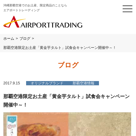
沖縄那覇空港でのお土産、限定商品のことなら
togg
エアポートトレーディング
navi
ホーム
>
ブログ
>
那覇空港限定お土産「黄金芋タルト」試食会キャンペーン開催中～！
ブログ
2017.9.15
オリジナルブランド
那覇空港情報
那覇空港限定お土産「黄金芋タルト」試食会キャンペーン
開催中～！