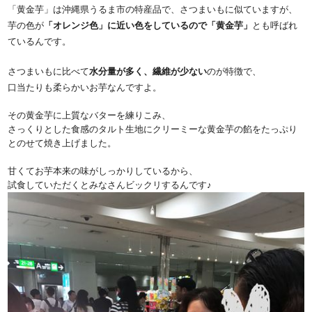
「黄金芋」は沖縄県うるま市の特産品で、さつまいもに似ていますが、
芋の色が
「オレンジ色」に近い色をしているので「黄金芋」
とも呼ばれ
ているんです。
さつまいもに比べて
水分量が多く、繊維が少ない
のが特徴で、
口当たりも柔らかいお芋なんですよ。
その黄金芋に上質なバターを練りこみ、
さっくりとした食感のタルト生地にクリーミーな黄金芋の餡をたっぷり
とのせて焼き上げました。
甘くてお芋本来の味がしっかりしているから、
試食していただくとみなさんビックリするんです♪