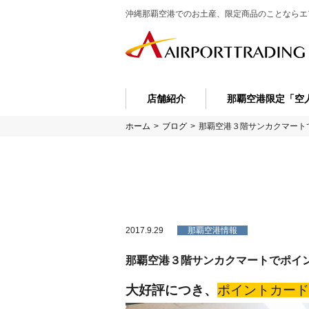
沖縄那覇空港でのお土産、限定商品のことなら
エ
店舗紹介
那覇空港限定「空
ホーム
>
ブログ
>
那覇空港３階サンカクマート
2017.9.29
那覇空港情報
那覇空港３階サンカクマートでポイ
大好評につき、
ポイントカード