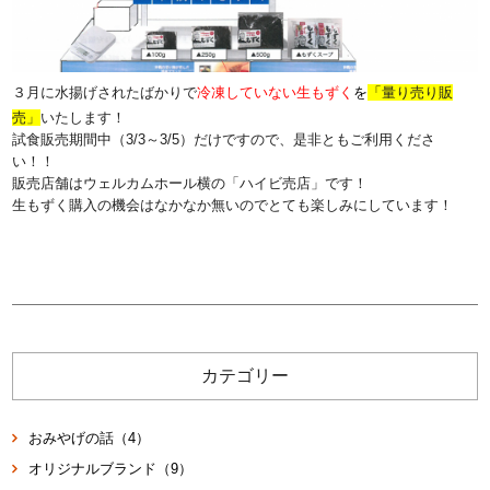
３月に水揚げされたばかりで
冷凍していない生もずく
を
「
量り売り販
売」
いたします！
試食販売期間中（3/3～3/5）だけですので、是非ともご利用くださ
い！！
販売店舗はウェルカムホール横の「ハイビ売店」です！
生もずく購入の機会はなかなか無いのでとても楽しみにしています！
カテゴリー
おみやげの話（4）
オリジナルブランド（9）