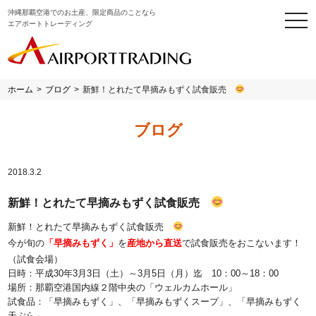
沖縄那覇空港でのお土産、限定商品のことなら
togg
エアポートトレーディング
navi
ホーム
>
ブログ
>
新鮮！とれたて早摘みもずく試食販売
ブログ
2018.3.2
新鮮！とれたて早摘みもずく試食販売
新鮮！とれたて早摘みもずく試食販売
今が旬の
「早摘みもずく」
を
産地から直送
で試食販売をおこないます！
（試食会場）
日時：平成30年3月3日（土）～3月5日（月）迄 10：00～18：00
場所：那覇空港国内線２階中央の「ウェルカムホール」
試食品：「早摘みもずく」、「早摘みもずくスープ」、「早摘みもずく
天ぷら」