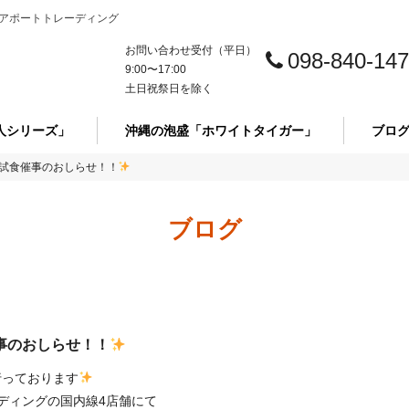
アポートトレーディング
お問い合わせ受付（平日）
098-840-14
9:00〜17:00
土日祝祭日を除く
人シリーズ」
沖縄の泡盛「ホワイトタイガー」
ブロ
試食催事のおしらせ！！
ブログ
事のおしらせ！！
行っております
レーディングの国内線4店舗にて