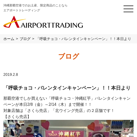
沖縄那覇空港でのお土産、限定商品のことなら
togg
エアポートトレーディング
navi
ホーム
>
ブログ
>
「呼吸チョコ・バレンタインキャンペーン」！！本日より
ブログ
2019.2.8
「呼吸チョコ・バレンタインキャンペーン」！！本日より
那覇空港でしか買えない「呼吸チョコ・沖縄紅芋」バレンタインキャン
ペーンが本日2/8（金）～2/14（木）まで開催！！
対象店舗は「さくら売店」「北ウイング売店」の２店舗です！
【さくら売店】